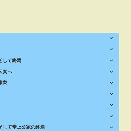
そして終焉
伝奏へ
家衆
、そして堂上公家の終焉