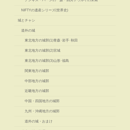
チンギス・ハーンの一族・四男トゥルイの末裔
NIFTYの遺産シリーズ(世界史)
城とチャシ
道外の城
東北地方の城郭(1)青森･岩手･秋田
東北地方の城郭(2)宮城
東北地方の城郭(3)山形･福島
関東地方の城郭
中部地方の城郭
近畿地方の城郭
中国・四国地方の城郭
九州・沖縄地方の城郭
道外の城・おまけ