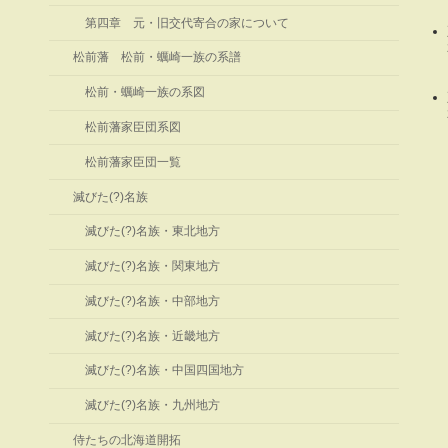
第四章 元・旧交代寄合の家について
松前藩 松前・蠣崎一族の系譜
松前・蠣崎一族の系図
松前藩家臣団系図
松前藩家臣団一覧
滅びた(?)名族
滅びた(?)名族・東北地方
滅びた(?)名族・関東地方
滅びた(?)名族・中部地方
滅びた(?)名族・近畿地方
滅びた(?)名族・中国四国地方
滅びた(?)名族・九州地方
侍たちの北海道開拓