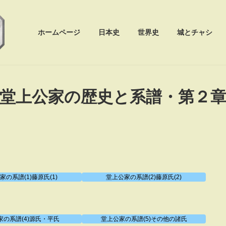
ホームページ
日本史
世界史
城とチャシ
堂上公家の歴史と系譜・第２
家の系譜(1)藤原氏(1)
堂上公家の系譜(2)藤原氏(2)
家の系譜(4)源氏・平氏
堂上公家の系譜(5)その他の諸氏