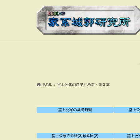
コ
ナ
ン
ビ
テ
ゲ
ン
ー
ツ
シ
へ
ョ
ス
ン
キ
に
ッ
移
プ
動
HOME
堂上公家の歴史と系譜・第２章
堂上公家の基礎知識
堂上公
堂上公家の系譜(3)藤原氏(3)
堂上公