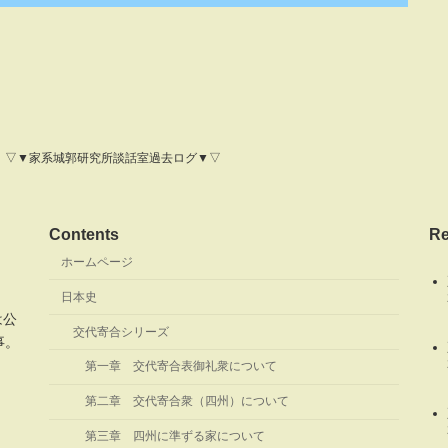
▽▼家系城郭研究所談話室過去ログ▼▽
Contents
Re
ホームページ
。
日本史
は公
交代寄合シリーズ
事。
第一章 交代寄合表御礼衆について
。
第二章 交代寄合衆（四州）について
第三章 四州に準ずる家について