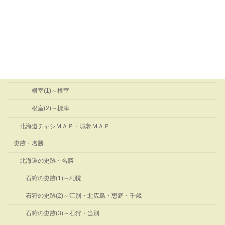
オホーツク管内のチャシ
オホーツク(1)～網走・北見・置戸・湧別
オホーツク(2)～紋別・雄武・西興部・佐呂間・美幌・小清水・津
別・斜里
根室管内のチャシ
根室(1)～根室
根室(2)～標津
北海道チャシＭＡＰ・城郭ＭＡＰ
史跡・名勝
北海道の史跡・名勝
石狩の史跡(1)～札幌
石狩の史跡(2)～江別・北広島・恵庭・千歳
石狩の史跡(3)～石狩・当別