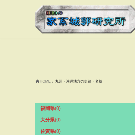
コ
ナ
ン
ビ
テ
ゲ
ン
ー
ツ
シ
へ
ョ
ス
ン
キ
に
ッ
移
プ
動
HOME
九州・沖縄地方の史跡・名勝
福岡県
(0)
大分県
(0)
佐賀県
(0)