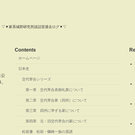
▽▼家系城郭研究所談話室過去ログ▼▽
Contents
Re
ホームページ
。
日本史
は公
交代寄合シリーズ
事。
第一章 交代寄合表御礼衆について
。
第二章 交代寄合衆（四州）について
第三章 四州に準ずる家について
第四章 元・旧交代寄合の家について
松前藩 松前・蠣崎一族の系譜