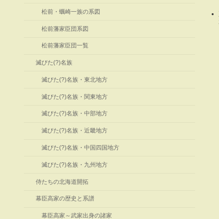
松前・蠣崎一族の系図
松前藩家臣団系図
松前藩家臣団一覧
滅びた(?)名族
滅びた(?)名族・東北地方
滅びた(?)名族・関東地方
滅びた(?)名族・中部地方
滅びた(?)名族・近畿地方
滅びた(?)名族・中国四国地方
滅びた(?)名族・九州地方
侍たちの北海道開拓
幕臣高家の歴史と系譜
幕臣高家～武家出身の諸家