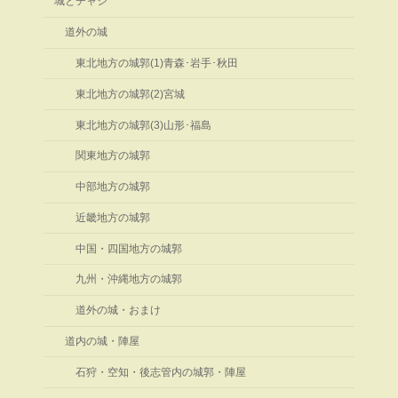
城とチャシ
道外の城
東北地方の城郭(1)青森･岩手･秋田
東北地方の城郭(2)宮城
東北地方の城郭(3)山形･福島
関東地方の城郭
中部地方の城郭
近畿地方の城郭
中国・四国地方の城郭
九州・沖縄地方の城郭
道外の城・おまけ
道内の城・陣屋
石狩・空知・後志管内の城郭・陣屋