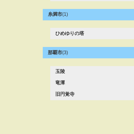
糸満市
(1)
ひめゆりの塔
那覇市
(3)
玉陵
竜潭
旧円覚寺