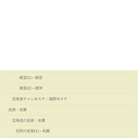
釧路(1)～釧路市・釧路町
釧路(2)～白糠・厚岸
オホーツク管内のチャシ
オホーツク(1)～網走・北見・置戸・湧別
オホーツク(2)～紋別・雄武・西興部・佐呂間・美幌・小清水・津
別・斜里
根室管内のチャシ
根室(1)～根室
根室(2)～標津
北海道チャシＭＡＰ・城郭ＭＡＰ
史跡・名勝
北海道の史跡・名勝
石狩の史跡(1)～札幌