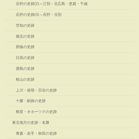
石狩の史跡(2)～江別・北広島・恵庭・千歳
石狩の史跡(3)～石狩・当別
空知の史跡
後志の史跡
胆振の史跡
日高の史跡
渡島の史跡
桧山の史跡
上川・留萌・宗谷の史跡
十勝・釧路の史跡
根室・オホーツクの史跡
東北地方の史跡・名勝
青森・岩手・秋田の史跡